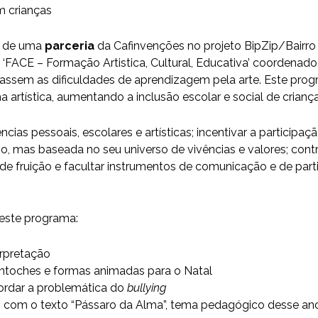
m crianças
o de uma
parceria
da Cafinvenções no projeto BipZip/Bairro
FACE – Formação Artistica, Cultural, Educativa’ coordenad
hassem as dificuldades de aprendizagem pela arte. Este pr
 artística, aumentando a inclusão escolar e social de criança
as pessoais, escolares e artísticas; incentivar a participa
ivo, mas baseada no seu universo de vivências e valores; con
e fruição e facultar instrumentos de comunicação e de parti
deste programa:
erpretação
antoches e formas animadas para o Natal
ordar a problemática do
bullying
 com o texto “Pássaro da Alma”, tema pedagógico desse ano