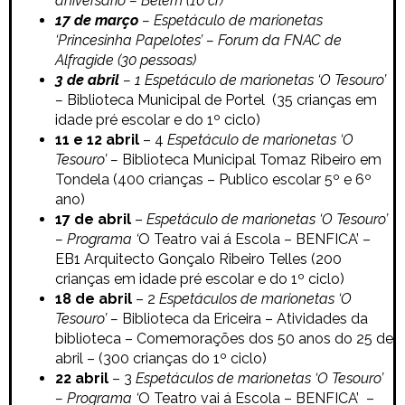
aniversário – Belém (10 cr)
17 de março
–
Espetáculo de marionetas
‘Princesinha Papelotes’ – Forum da FNAC de
Alfragide (30 pessoas)
3 de abril
– 1
Espetáculo de marionetas ‘O Tesouro’
–
Biblioteca Municipal de Portel (35 crianças em
idade pré escolar e do 1º ciclo)
11 e 12 abril
– 4
Espetáculo de marionetas ‘O
Tesouro’ –
Biblioteca Municipal Tomaz Ribeiro em
Tondela (400 crianças –
Publico escolar 5º e 6º
ano)
17 de abril
–
Espetáculo de marionetas ‘O Tesouro’
– Programa ‘
O Teatro vai á Escola – BENFICA’ –
EB1 Arquitecto Gonçalo Ribeiro Telles (200
crianças em idade pré escolar e do 1º ciclo)
18 de abril
– 2
Espetáculos de marionetas ‘O
Tesouro’ –
Biblioteca da Ericeira –
Atividades da
biblioteca – Comemorações dos 50 anos do 25 de
abril – (300 crianças do 1º ciclo)
22 abril
– 3
Espetáculos de marionetas ‘O Tesouro’
– Programa ‘
O Teatro vai á Escola – BENFICA’ –