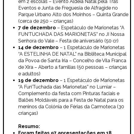
em 2 escolas – Evento
Aldeia Natal pela Trás
Eventos e Junta de Freguesia de Alfragide no
Parque Urbano Alto dos Moinhos – Quinta Grande
(cerca de 250 – crianças)
7 de dezembro
– Espetáculo de Marionetas
“A
FUN’TUCHADA DAS MARIONETAS” no
JI Nossa
Senhora do Vale – Festa de aniversário (50 cr)
14 de dezembro
– 1 Espetáculo de Marionetas
“A ESTELINHA DE NATAL” na
Bibliiteca Municipal
da Povoa de Santa Iria –
Concelho de Vila Franca
de Xira – Aberto a familias (50 pessoas – crianças
e adultos)
19 de dezembro
– 1 Espetáculo de Marionetas
“A Fun’Tuchada das Marionetas” no
Lumiar –
Complemento da festa com Pinturas faciais e
Balões Moldáveis para a Festa de Natal para os
meninos da Colónia de Férias da Carmoteca (30
crianças)
Resumo:
Foram feitas 97 apresentações em 18