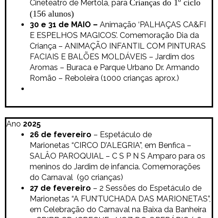
Crianças do 1º ciclo
Cineteatro de Mertola, para
(156 alunos)
30 e 31 de MAIO –
Animação ‘PALHAÇAS CA&FI
E ESPELHOS MAGICOS’. Comemoração Dia da
Criança –
ANIMAÇÃO INFANTIL COM PINTURAS
FACIAIS E BALÕES MOLDÁVEIS
– Jardim dos
Aromas – Buraca e
Parque Urbano Dr. Armando
Romão – Reboleira (1000 crianças aprox.)
Ano
2025
26 de fevereiro
– Espetáculo de
Marionetas
“CIRCO D’ALEGRIA”, em
Benfica –
SALÂO PAROQUIAL –
C S P N S Amparo para os
meninos do Jardim de infancia. Comemorações
do Carnaval (90 crianças)
27 de fevereiro
– 2 Sessões do Espetáculo de
Marionetas “A FUN’TUCHADA DAS MARIONETAS”,
em
Celebração do Carnaval na
Baixa da Banheira