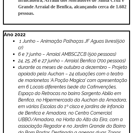
Brincadeira, Arraial dos Moradores de Santa Cruz e
Grande Arraial de Benfica, alcançando cerca de 1.602
pessoas.
Ano 2022
1 Junho – Animação Palhaças JF Aguas livres(500
cr)
6 e 7 junho – Arraial AMBSCZCB (500 pessoas)
24, 25, 26 e 27 junho – Arraial Benfica (700 pessoas)
durante os meses de outubro a dezembro – Projeto
apoiado pela Auchan – 24 atuações com o teatro
de marionetas ‘A Poção Magica’ com apresentação
em 6 Locais diferentes (sede da Cafinvenções,
Espaço do Retrocas no bairro Sargento Abilio em
Benfica, no Hipermercado da Auchan da Amadora,
em várias Escolas do 1º cisco e jardins de infancia
de Benfica e Amadora, no Centro Comercial
UBBO/Amadora, na Horta do Alto da Eira, com a
associação Regador e no Jardim Grande do Bairro
do Bom Pastor. Destinado a apenas duas Zonas