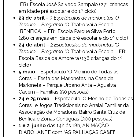
EB1 Escola José Salvado Sampaio (271
crianças
em idade pré escolar e do 1º ciclo)
23 de abril
– 3
Espetáculos de marionetas ‘O
Tesouro’ – Programa ‘
O Teatro vai á Escola –
BENFICA’ – EB1 Escola Parque Silva Porto
(280
crianças em idade pré escolar e do 1º ciclo)
24 de abril
– 2
Espetáculos de marionetas ‘O
Tesouro’ – Programa ‘
O Teatro vai á Escola –
EB1
Escola Basica da Amoreira (136
crianças do 1º
ciclo)
5 maio
– Espetáculo ‘O Menino de Todas as
Cores’ – Festa das Marionetas na
Casa da
Marioneta –
Parque Urbano Anta – Agualva
Cacém –
Famílias (50 pessoas)
24 e 25 maio
– Espetáculo ‘O Menino de Todas as
Cores’ e Jogos Tradicionais no Arraial Familiar da
Associação de Moradores Bairro Santa Cruz de
Benfica e Zonas Contiguas (300 pessoas)
1 e 2 junho
das 14h ás 18h, ANIMAÇÃO
DIABOLANTE com “AS PALHAÇAS CA&FI”