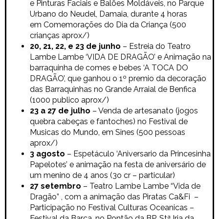
e Pinturas Faciais e Balões Moldáveis, no
Parque
Urbano do Neudel, Damaia, durante
4 horas
em
Comemorações do Dia da Criança (500
crianças aprox/)
20, 21, 22, e 23 de junho
– Estreia do Teatro
Lambe Lambe ‘VIDA DE DRAGÃO’ e
Animação na
b
arraquinha de comes e bebes
‘A TOCA DO
DRAGÃO’, que ganhou o 1º premio da decoração
das Barraquinhas
no Grande Arraial de Benfica
(1000 publico aprox/)
23 a 27 de julho
– Venda de artesanato (jogos
quebra cabeças e fantoches) no Festival de
Musicas do Mundo, em Sines (500 pessoas
aprox/)
3 agosto
– Espetáculo ‘Aniversario da Princesinha
Papelotes’ e animação na festa de aniversário de
um menino de 4 anos (3o cr – particular)
27 setembro
–
Teatro Lambe Lambe “Vida de
Dragão” , com a animação das Piratas Ca&Fi –
Participação no Festival Culturas Oceanicas –
Festival da Barca, no
Pontão da BP, Stª Iria da