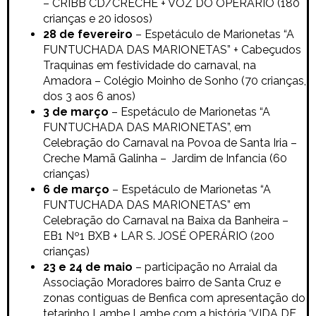
– CRIBB CD/CRECHE + VOZ DO OPERÁRIO (180
crianças e 20 idosos)
28 de fevereiro
–
Espetáculo de Marionetas
“A
FUN’TUCHADA DAS MARIONETAS” + Cabeçudos
Traquinas em festividade do carnaval, na
Amadora – Colégio Moinho de Sonho (70 crianças,
dos 3 aos 6 anos)
3 de março
–
Espetáculo de Marionetas
“A
FUN’TUCHADA DAS MARIONETAS”, em
Celebração do Carnaval
na Povoa de Santa Iria –
Creche Mamã Galinha – Jardim de Infancia (60
crianças)
6 de março
–
Espetáculo de Marionetas
“A
FUN’TUCHADA DAS MARIONETAS” em
Celebração do Carnaval
na
Baixa da Banheira –
EB1 Nº1 BXB + LAR S. JOSÉ OPERÁRIO (200
crianças)
23 e 24 de maio
– participação no Arraial da
Associação Moradores bairro de Santa Cruz e
zonas contiguas de Benfica com apresentação do
tetarinho Lambe Lambe com a história ‘VIDA DE