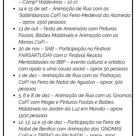
– Compª Valdevinos – 10 cr.
14 e 15 de set – Animação de Rua com as
‘Saltimbancas CaFi’ na Feira-Medieval da Alameda
– aprox. 1500 pessoas
13 de out – Festa de Aniversário com Pinturas
Faciais, Balões Moldáveis e Animação com as
Manas CaFi –
30 de nov – SAB – Participação no Festival
FAIRSARTUDAY com o ‘Festival Recicla
Mentalidades no BBP – evento cultural e artistico
com apoio a uma causa social – aprox 50 pessoas
1 de dez – Animação de Rua com as ‘Palhaças
CaFi’ na Feira de Natal de Agualva – aprox. 500
pessoas
5, 6 e 8 de dez – Animação de Rua com as ‘Gnomas
CaFi’ com Magia e Pinturas Faciais e Balões
Moldáveis no Jardim da Luz em Marvila – aprox.
1500 pessoas
12, 13, 14 e 15 de dez – Participação na Feira de
Natal de Benfica com Animação das ‘GNOMAS
CaFi e o TRENÓ do PAI NATAL’ – aprox. 2000