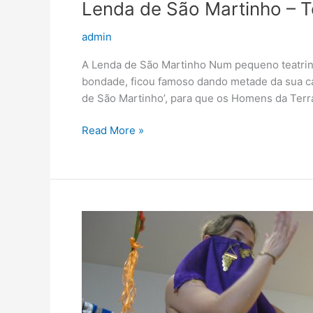
Lenda de São Martinho – 
admin
A Lenda de São Martinho Num pequeno teatri
bondade, ficou famoso dando metade da sua ca
de São Martinho’, para que os Homens da Terr
Read More »
O
Menino
de
Todas
as
Cores